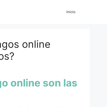
Inicio
gos online
os?
o online son las