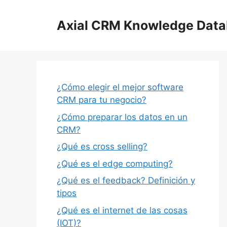
Saltar
al
Axial CRM Knowledge Dat
contenido
¿Cómo elegir el mejor software
CRM para tu negocio?
¿Cómo preparar los datos en un
CRM?
¿Qué es cross selling?
¿Qué es el edge computing?
¿Qué es el feedback? Definición y
tipos
¿Qué es el internet de las cosas
(IOT)?