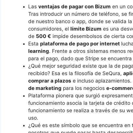
Las
ventajas de
pagar con Bizum
en un com
Tras introducir un número de teléfono, se f
de nuestro banco o app, donde se valida la
consumidores, el
límite Bizum
es una desve
de
500 €
impide desembolsos de cierta co
Esta
plataforma de
pago por internet
luch
learning
. Frente a otros sistemas menos re
para el pago, dado que Stripe se encuentra 
¿Qué mejor seguridad existe que la de pag
recibido? Esa es la filosofía de SeQura,
apl
comprar a plazos
e incluso aplazamientos
de marketing
para los negocios
e-commer
Plataforma pionera que surgió expresamente
funcionamiento asocia la tarjeta de crédito
funcionamiento se realiza a través de su w
uso.
¿Qué es este símbolo que se encuentra en 
nosotros que puede pasar hasta desaperci