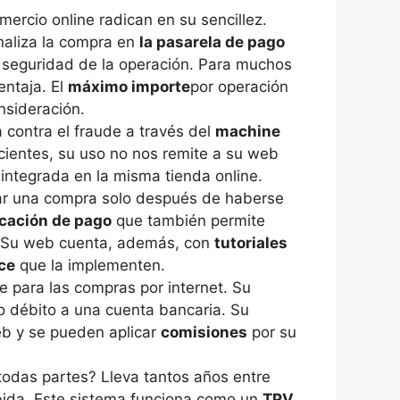
ercio online radican en su sencillez.
inaliza la compra en
la pasarela de pago
 seguridad de la operación. Para muchos
ntaja. El
máximo importe
por operación
nsideración.
a contra el fraude a través del
machine
cientes, su uso no nos remite a su web
integrada en la misma tienda online.
ar una compra solo después de haberse
icación de pago
que también permite
. Su web cuenta, además, con
tutoriales
ce
que la implementen.
 para las compras por internet. Su
 o débito a una cuenta bancaria. Su
eb y se pueden aplicar
comisiones
por su
todas partes? Lleva tantos años entre
bida. Este sistema funciona como un
TPV