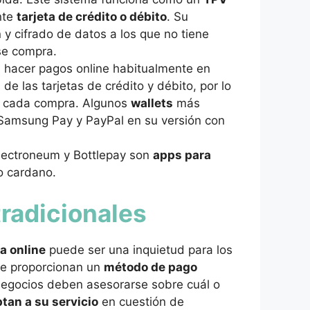
nte
tarjeta de crédito o débito
. Su
y cifrado de datos a los que no tiene
 se compra.
 hacer pagos online habitualmente en
e las tarjetas de crédito y débito, por lo
en cada compra. Algunos
wallets
más
Samsung Pay y PayPal en su versión con
Electroneum y Bottlepay son
apps para
o cardano.
tradicionales
a online
puede ser una inquietud para los
ce proporcionan un
método de pago
s negocios deben asesorarse sobre cuál o
tan a su servicio
en cuestión de