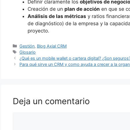
Definir claramente los
objetivos de negoci
Creación de un
plan de acción
en que se con
Análisis de las métricas
y ratios financier
de diagnóstico) de la empresa y la capacida
proyecto.
Categorías
Gestión
,
Blog Axial CRM
Etiquetas
Glosario
Navegación
¿Qué es un mobile wallet o cartera digital? ¿Son seguros
de
Para qué sirve un CRM y como ayuda a crecer a la organ
entradas
Deja un comentario
Comentario