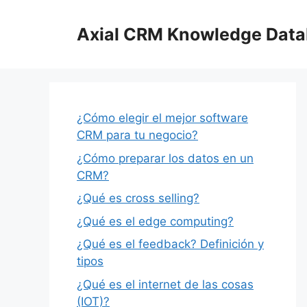
Saltar
al
Axial CRM Knowledge Dat
contenido
¿Cómo elegir el mejor software
CRM para tu negocio?
¿Cómo preparar los datos en un
CRM?
¿Qué es cross selling?
¿Qué es el edge computing?
¿Qué es el feedback? Definición y
tipos
¿Qué es el internet de las cosas
(IOT)?